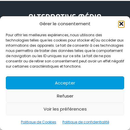
Gérer le consentement
Alternative Média est une agence de relations presse et de
Pour offrir les meilleures expériences, nous utilisons des
relations publiques basée à Grenoble. Depuis 1995, elle conçoit et
technologies telles que les cookies pour stocker et/ou accéder aux
pilote des stratégies de visibilité en France et à l’international
informations des appareils. Le fait de consentir à ces technologies
grâce à un réseau d’agences partenaires.
nous permettra de traiter des données telles que le comportement
de navigation ou les ID uniques sur ce site. Le fait de ne pas
Contactez-nous :
info@alternativemedia.fr
consentir ou de retirer son consentement peut avoir un effet négatif
sur certaines caractéristiques et fonctions.
Accepter
Refuser
© Copyright - Alternative Média
2026
Clients
Contact
International
Références
Voir les préférences
Politique de confidentialité
Politique de Cookies
Politique de Cookies
Politique de confidentialité