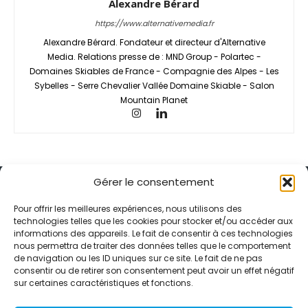
Alexandre Bérard
https://www.alternativemedia.fr
Alexandre Bérard. Fondateur et directeur d'Alternative
Media. Relations presse de : MND Group - Polartec -
Domaines Skiables de France - Compagnie des Alpes - Les
Sybelles - Serre Chevalier Vallée Domaine Skiable - Salon
Mountain Planet
Gérer le consentement
Pour offrir les meilleures expériences, nous utilisons des
technologies telles que les cookies pour stocker et/ou accéder aux
informations des appareils. Le fait de consentir à ces technologies
Alternative Média est une agence de relations presse et de
nous permettra de traiter des données telles que le comportement
relations publiques basée à Grenoble. Depuis 1995, elle conçoit et
de navigation ou les ID uniques sur ce site. Le fait de ne pas
pilote des stratégies de visibilité en France et à l’international
consentir ou de retirer son consentement peut avoir un effet négatif
grâce à un réseau d’agences partenaires.
sur certaines caractéristiques et fonctions.
Contactez-nous :
info@alternativemedia.fr