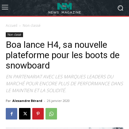
Accueil
Non classé
Non classé
Boa lance H4, sa nouvelle
plateforme pour les boots de
snowboard
EN PARTENARIAT AVEC LES MARQUES LEADERS DU
MARCHÉ POUR ENCORE PLUS DE PERFORMANCE DANS
LE MAINTIEN ET LA SOLIDITÉ.
Par
Alexandre Bérard
-
26 janvier 2020