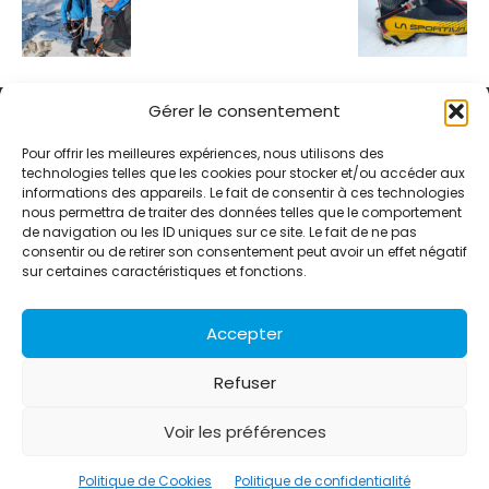
Gérer le consentement
Pour offrir les meilleures expériences, nous utilisons des
technologies telles que les cookies pour stocker et/ou accéder aux
informations des appareils. Le fait de consentir à ces technologies
Alternative Média est une agence de relations presse et de
nous permettra de traiter des données telles que le comportement
relations publiques basée à Grenoble. Depuis 1995, elle conçoit et
de navigation ou les ID uniques sur ce site. Le fait de ne pas
pilote des stratégies de visibilité en France et à l’international
consentir ou de retirer son consentement peut avoir un effet négatif
grâce à un réseau d’agences partenaires.
sur certaines caractéristiques et fonctions.
Contactez-nous :
info@alternativemedia.fr
Accepter
Refuser
Voir les préférences
© Copyright - Alternative Média
2026
Clients
Contact
International
Références
Politique de Cookies
Politique de confidentialité