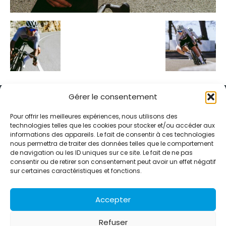
Gérer le consentement
Pour offrir les meilleures expériences, nous utilisons des
technologies telles que les cookies pour stocker et/ou accéder aux
informations des appareils. Le fait de consentir à ces technologies
Alternative Média est une agence de relations presse et de
nous permettra de traiter des données telles que le comportement
relations publiques basée à Grenoble. Depuis 1995, elle conçoit et
de navigation ou les ID uniques sur ce site. Le fait de ne pas
pilote des stratégies de visibilité en France et à l’international
consentir ou de retirer son consentement peut avoir un effet négatif
grâce à un réseau d’agences partenaires.
sur certaines caractéristiques et fonctions.
Contactez-nous :
info@alternativemedia.fr
Accepter
Refuser