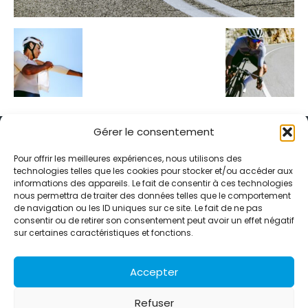
Gérer le consentement
Pour offrir les meilleures expériences, nous utilisons des
technologies telles que les cookies pour stocker et/ou accéder aux
informations des appareils. Le fait de consentir à ces technologies
Alternative Média est une agence de relations presse et de
nous permettra de traiter des données telles que le comportement
relations publiques basée à Grenoble. Depuis 1995, elle conçoit et
de navigation ou les ID uniques sur ce site. Le fait de ne pas
pilote des stratégies de visibilité en France et à l’international
consentir ou de retirer son consentement peut avoir un effet négatif
grâce à un réseau d’agences partenaires.
sur certaines caractéristiques et fonctions.
Contactez-nous :
info@alternativemedia.fr
Accepter
Refuser