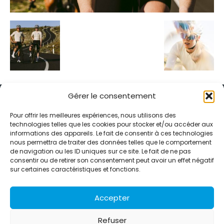
Gérer le consentement
Pour offrir les meilleures expériences, nous utilisons des
technologies telles que les cookies pour stocker et/ou accéder aux
informations des appareils. Le fait de consentir à ces technologies
Alternative Média est une agence de relations presse et de
nous permettra de traiter des données telles que le comportement
relations publiques basée à Grenoble. Depuis 1995, elle conçoit et
de navigation ou les ID uniques sur ce site. Le fait de ne pas
pilote des stratégies de visibilité en France et à l’international
consentir ou de retirer son consentement peut avoir un effet négatif
grâce à un réseau d’agences partenaires.
sur certaines caractéristiques et fonctions.
Contactez-nous :
info@alternativemedia.fr
Accepter
Refuser