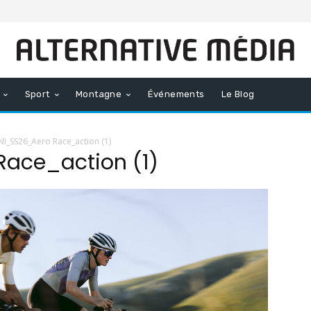
Sport
Montagne
Événements
Le Blog
I_SS26_Aero Race_action (1)
ace_action (1)