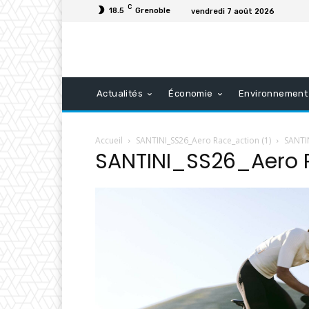
C
18.5
Grenoble
vendredi 7 août 2026
Actualités
Économie
Environnement
Accueil
SANTINI_SS26_Aero Race_action (1)
SANTIN
SANTINI_SS26_Aero R