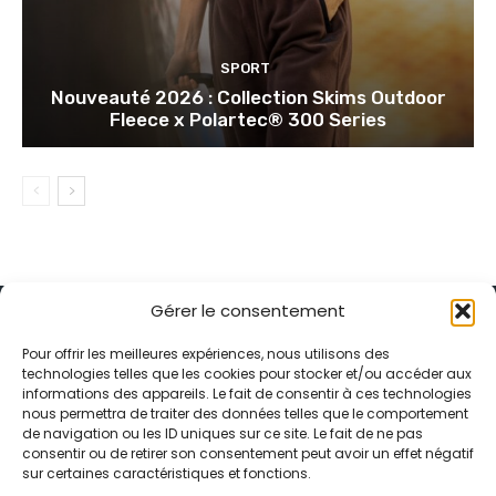
SPORT
Nouveauté 2026 : Collection Skims Outdoor
Fleece x Polartec® 300 Series
Gérer le consentement
Pour offrir les meilleures expériences, nous utilisons des
technologies telles que les cookies pour stocker et/ou accéder aux
informations des appareils. Le fait de consentir à ces technologies
Alternative Média est une agence de relations presse et de
nous permettra de traiter des données telles que le comportement
relations publiques basée à Grenoble. Depuis 1995, elle conçoit et
de navigation ou les ID uniques sur ce site. Le fait de ne pas
pilote des stratégies de visibilité en France et à l’international
consentir ou de retirer son consentement peut avoir un effet négatif
grâce à un réseau d’agences partenaires.
sur certaines caractéristiques et fonctions.