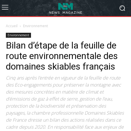
Accueil
Environnement
Environnement
Bilan d’étape de la feuille de
route environnementale des
domaines skiables français
Cinq ans après l’entrée en vigueur de la feuille de route
des Eco-engagements pour préserver la montagne avec
des mesures concrètes en matière de climat et
d’émissions de gaz à effet de serre, gestion de l’eau,
protection de la biodiversité et préservation des
paysages, la chambre professionnelle Domaines Skiables
de France dresse un bilan des actions réalisées dans ce
cadre depuis 2020. En responsabilité face aux enjeux de