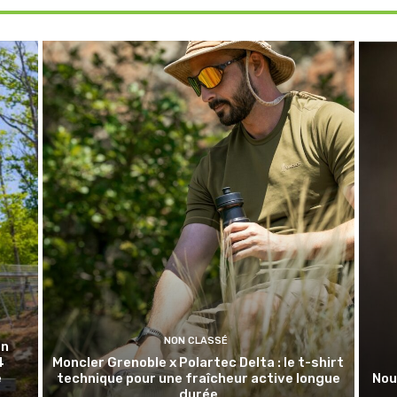
NON CLASSÉ
en
4
Moncler Grenoble x Polartec Delta : le t-shirt
e
technique pour une fraîcheur active longue
Nou
durée