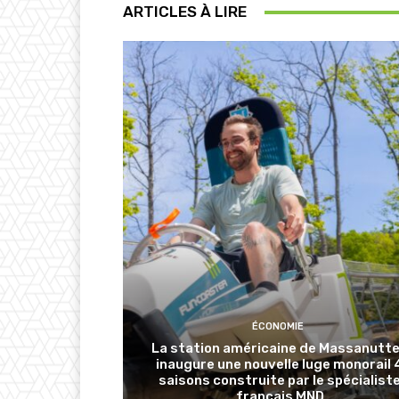
ARTICLES À LIRE
ÉCONOMIE
La station américaine de Massanutt
inaugure une nouvelle luge monorail 
saisons construite par le spécialist
français MND