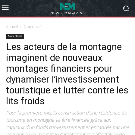
Accueil
Non classé
Non classé
Les acteurs de la montagne
imaginent de nouveaux
montages financiers pour
dynamiser l’investissement
touristique et lutter contre les
lits froids
Pour la première fois, la construction d’une résidence de
tourisme en montagne va être financée grâce aux
capitaux d’un fonds d’investissement et encadrée par une
convention loi montagne garantissant son affectation de