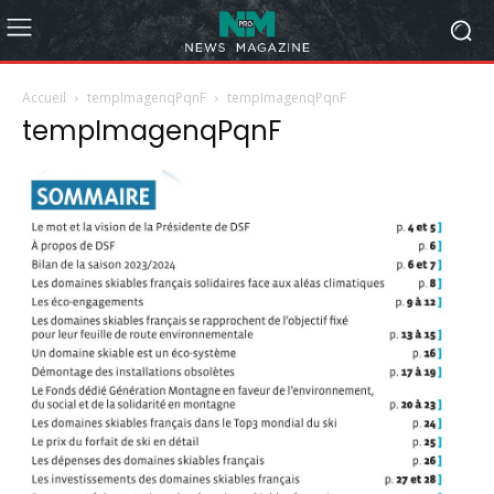
Accueil
tempImagenqPqnF
tempImagenqPqnF
tempImagenqPqnF