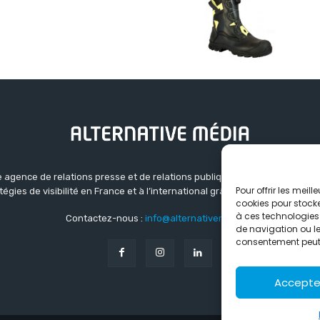
 agence de relations presse et de relations publiques basée à Grenoble.
Pour offrir les meil
atégies de visibilité en France et à l’international grâce à un réseau d’ag
cookies pour stocke
à ces technologies
Contactez-nous :
info@alternativemedia.fr
de navigation ou les
consentement peut a
Accepte