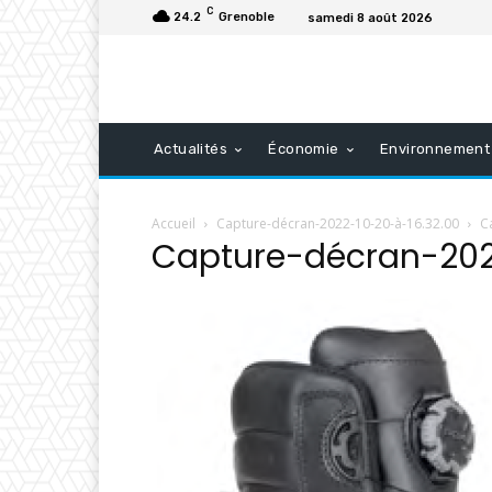
C
24.2
Grenoble
samedi 8 août 2026
Actualités
Économie
Environnement
Accueil
Capture-décran-2022-10-20-à-16.32.00
C
Capture-décran-202