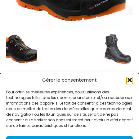
Gérer le consentement
Pour offrir les meilleures expériences, nous utilisons des
technologies telles que les cookies pour stocker et/ou accéder aux
informations des appareils. Le fait de consentir à ces technologies
Alternative Média est une agence de relations presse et de
nous permettra de traiter des données telles que le comportement
relations publiques basée à Grenoble. Depuis 1995, elle conçoit et
de navigation ou les ID uniques sur ce site. Le fait de ne pas
pilote des stratégies de visibilité en France et à l’international
consentir ou de retirer son consentement peut avoir un effet négatif
grâce à un réseau d’agences partenaires.
sur certaines caractéristiques et fonctions.
Contactez-nous :
info@alternativemedia.fr