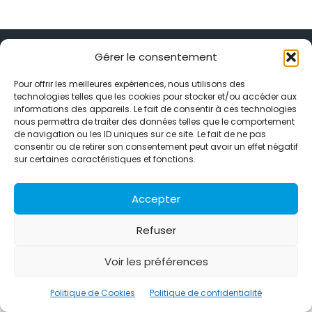
Gérer le consentement
Pour offrir les meilleures expériences, nous utilisons des
technologies telles que les cookies pour stocker et/ou accéder aux
Alternative Média est une agence de relations presse et de
informations des appareils. Le fait de consentir à ces technologies
relations publiques basée à Grenoble. Depuis 1995, elle conçoit et
nous permettra de traiter des données telles que le comportement
pilote des stratégies de visibilité en France et à l’international
de navigation ou les ID uniques sur ce site. Le fait de ne pas
grâce à un réseau d’agences partenaires.
consentir ou de retirer son consentement peut avoir un effet négatif
sur certaines caractéristiques et fonctions.
Contactez-nous :
info@alternativemedia.fr
Accepter
Refuser
Voir les préférences
© Copyright - Alternative Média
2026
Clients
Contact
International
Références
Politique de confidentialité
Politique de Cookies
Politique de Cookies
Politique de confidentialité