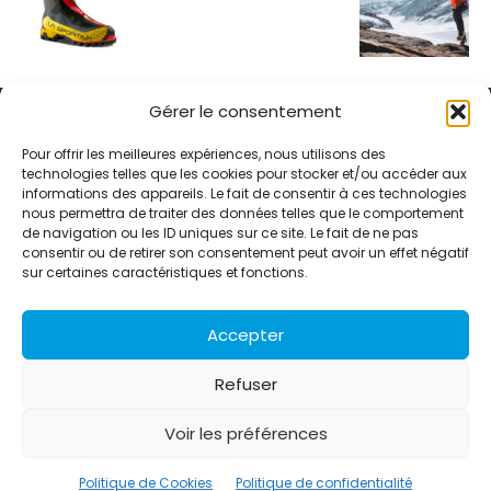
Gérer le consentement
Pour offrir les meilleures expériences, nous utilisons des
technologies telles que les cookies pour stocker et/ou accéder aux
informations des appareils. Le fait de consentir à ces technologies
Alternative Média est une agence de relations presse et de
nous permettra de traiter des données telles que le comportement
relations publiques basée à Grenoble. Depuis 1995, elle conçoit et
de navigation ou les ID uniques sur ce site. Le fait de ne pas
pilote des stratégies de visibilité en France et à l’international
consentir ou de retirer son consentement peut avoir un effet négatif
grâce à un réseau d’agences partenaires.
sur certaines caractéristiques et fonctions.
Contactez-nous :
info@alternativemedia.fr
Accepter
Refuser
Voir les préférences
© Copyright - Alternative Média
2026
Clients
Contact
International
Références
Politique de Cookies
Politique de confidentialité