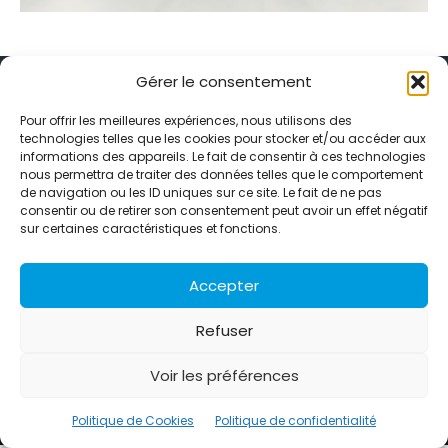
Gérer le consentement
Pour offrir les meilleures expériences, nous utilisons des
technologies telles que les cookies pour stocker et/ou accéder aux
informations des appareils. Le fait de consentir à ces technologies
Alternative Média est une agence de relations presse et de
nous permettra de traiter des données telles que le comportement
relations publiques basée à Grenoble. Depuis 1995, elle conçoit et
de navigation ou les ID uniques sur ce site. Le fait de ne pas
pilote des stratégies de visibilité en France et à l’international
consentir ou de retirer son consentement peut avoir un effet négatif
grâce à un réseau d’agences partenaires.
sur certaines caractéristiques et fonctions.
Contactez-nous :
info@alternativemedia.fr
Accepter
Refuser
Voir les préférences
© Copyright - Alternative Média
2026
Clients
Contact
International
Références
Politique de Cookies
Politique de confidentialité
Politique de confidentialité
Politique de Cookies