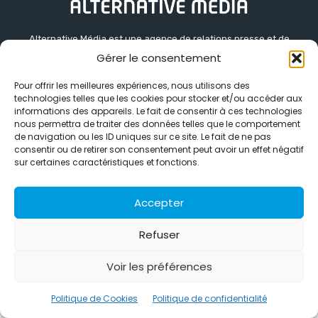
Alternative Média est une agence de relations presse et de
relations publiques basée à Grenoble. Depuis 1995, elle conçoit et
Gérer le consentement
pilote des stratégies de visibilité en France et à l’international
grâce à un réseau d’agences partenaires.
Pour offrir les meilleures expériences, nous utilisons des
technologies telles que les cookies pour stocker et/ou accéder aux
Contactez-nous :
info@alternativemedia.fr
informations des appareils. Le fait de consentir à ces technologies
nous permettra de traiter des données telles que le comportement
de navigation ou les ID uniques sur ce site. Le fait de ne pas
consentir ou de retirer son consentement peut avoir un effet négatif
sur certaines caractéristiques et fonctions.
Accepter
© Copyright - Alternative Média
2026
Clients
Contact
International
Références
Politique de confidentialité
Politique de Cookies
Refuser
Voir les préférences
Politique de Cookies
Politique de confidentialité