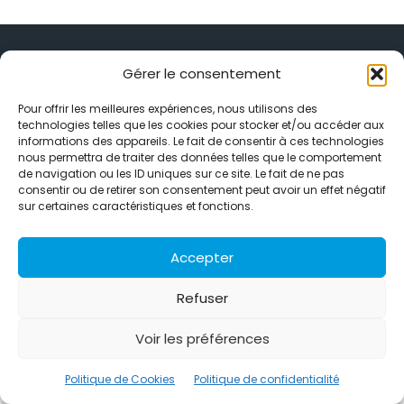
Gérer le consentement
Pour offrir les meilleures expériences, nous utilisons des
Alternative Média est une agence de relations presse et de
technologies telles que les cookies pour stocker et/ou accéder aux
relations publiques basée à Grenoble. Depuis 1995, elle conçoit et
informations des appareils. Le fait de consentir à ces technologies
pilote des stratégies de visibilité en France et à l’international
nous permettra de traiter des données telles que le comportement
grâce à un réseau d’agences partenaires.
de navigation ou les ID uniques sur ce site. Le fait de ne pas
consentir ou de retirer son consentement peut avoir un effet négatif
Contactez-nous :
info@alternativemedia.fr
sur certaines caractéristiques et fonctions.
Accepter
Refuser
© Copyright - Alternative Média
2026
Voir les préférences
Clients
Contact
International
Références
Politique de confidentialité
Politique de Cookies
Politique de Cookies
Politique de confidentialité