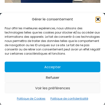
Gérer le consentement
Pour offrir les meilleures expériences, nous utilisons des
technologies telles que les cookies pour stocker et/ou accéder aux
informations des appareils. Le fait de consentir à ces technologies
Alternative Média est une agence de relations presse et de
nous permettra de traiter des données telles que le comportement
relations publiques basée à Grenoble. Depuis 1995, elle conçoit et
de navigation ou les ID uniques sur ce site. Le fait de ne pas
pilote des stratégies de visibilité en France et à l’international
consentir ou de retirer son consentement peut avoir un effet négatif
grâce à un réseau d’agences partenaires.
sur certaines caractéristiques et fonctions.
Contactez-nous :
info@alternativemedia.fr
Accepter
Refuser
Voir les préférences
© Copyright - Alternative Média
2026
Clients
Contact
International
Références
Politique de Cookies
Politique de confidentialité
Politique de confidentialité
Politique de Cookies