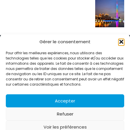
Gérer le consentement
Pour offrir les meilleures expériences, nous utilisons des
technologies telles que les cookies pour stocker et/ou accéder aux
informations des appareils. Le fait de consentir à ces technologies
Alternative Média est une agence de relations presse et de
nous permettra de traiter des données telles que le comportement
relations publiques basée à Grenoble. Depuis 1995, elle conçoit et
de navigation ou les ID uniques sur ce site. Le fait de ne pas
pilote des stratégies de visibilité en France et à l’international
consentir ou de retirer son consentement peut avoir un effet négatif
grâce à un réseau d’agences partenaires.
sur certaines caractéristiques et fonctions.
Contactez-nous :
info@alternativemedia.fr
Accepter
Refuser
Voir les préférences