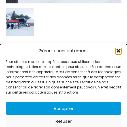
Gérer le consentement
Pour offrir les meilleures expériences, nous utilisons des
technologies telles que les cookies pour stocker et/ou accéder aux
informations des appareils. Le fait de consentir à ces technologies
Alternative Média est une agence de relations presse et de
nous permettra de traiter des données telles que le comportement
relations publiques basée à Grenoble. Depuis 1995, elle conçoit et
de navigation ou les ID uniques sur ce site. Le fait de ne pas
pilote des stratégies de visibilité en France et à l’international
consentir ou de retirer son consentement peut avoir un effet négatif
grâce à un réseau d’agences partenaires.
sur certaines caractéristiques et fonctions.
Contactez-nous :
info@alternativemedia.fr
Accepter
Refuser