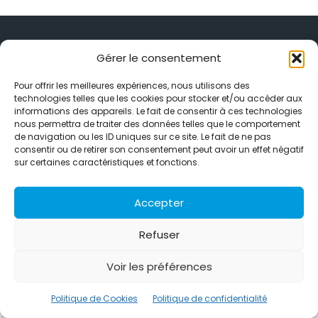
Gérer le consentement
Pour offrir les meilleures expériences, nous utilisons des
Alternative Média est une agence de relations presse et de
technologies telles que les cookies pour stocker et/ou accéder aux
relations publiques basée à Grenoble. Depuis 1995, elle conçoit et
informations des appareils. Le fait de consentir à ces technologies
pilote des stratégies de visibilité en France et à l’international
nous permettra de traiter des données telles que le comportement
grâce à un réseau d’agences partenaires.
de navigation ou les ID uniques sur ce site. Le fait de ne pas
consentir ou de retirer son consentement peut avoir un effet négatif
Contactez-nous :
info@alternativemedia.fr
sur certaines caractéristiques et fonctions.
Accepter
Refuser
© Copyright - Alternative Média
2026
Voir les préférences
Clients
Contact
International
Références
Politique de confidentialité
Politique de Cookies
Politique de Cookies
Politique de confidentialité