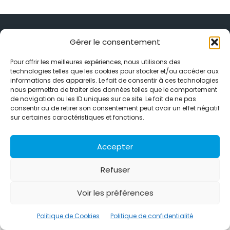
Gérer le consentement
Pour offrir les meilleures expériences, nous utilisons des
Alternative Média est une agence de relations presse et de
technologies telles que les cookies pour stocker et/ou accéder aux
relations publiques basée à Grenoble. Depuis 1995, elle conçoit et
informations des appareils. Le fait de consentir à ces technologies
pilote des stratégies de visibilité en France et à l’international
nous permettra de traiter des données telles que le comportement
grâce à un réseau d’agences partenaires.
de navigation ou les ID uniques sur ce site. Le fait de ne pas
consentir ou de retirer son consentement peut avoir un effet négatif
Contactez-nous :
info@alternativemedia.fr
sur certaines caractéristiques et fonctions.
Accepter
Refuser
© Copyright - Alternative Média
2026
Voir les préférences
Clients
Contact
International
Références
Politique de confidentialité
Politique de Cookies
Politique de Cookies
Politique de confidentialité