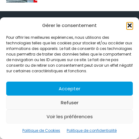
Gérer le consentement
Pour offrir les meilleures expériences, nous utilisons des
Alternative Média est une agence de relations presse et de
technologies telles que les cookies pour stocker et/ou accéder aux
informations des appareils. Le fait de consentir à ces technologies
relations publiques basée à Grenoble. Depuis 1995, elle conçoit et
nous permettra de traiter des données telles que le comportement
pilote des stratégies de visibilité en France et à l’international
de navigation ou les ID uniques sur ce site. Le fait de ne pas
grâce à un réseau d’agences partenaires.
consentir ou de retirer son consentement peut avoir un effet négatif
sur certaines caractéristiques et fonctions.
Contactez-nous :
info@alternativemedia.fr
Accepter
Refuser
© Copyright - Alternative Média
2026
Voir les préférences
Clients
Contact
International
Références
Politique de confidentialité
Politique de Cookies
Politique de Cookies
Politique de confidentialité