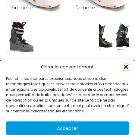
Gérer le consentement
Pour offrir les meilleures expériences, nous utilisons des
technologies telles que les cookies pour stocker et/ou accéder aux
informations des appareils. Le fait de consentir à ces technologies
Alternative Média est une agence de relations presse et de
nous permettra de traiter des données telles que le comportement
relations publiques basée à Grenoble. Depuis 1995, elle conçoit et
de navigation ou les ID uniques sur ce site. Le fait de ne pas
pilote des stratégies de visibilité en France et à l’international
consentir ou de retirer son consentement peut avoir un effet négatif
grâce à un réseau d’agences partenaires.
sur certaines caractéristiques et fonctions.
Contactez-nous :
info@alternativemedia.fr
Accepter