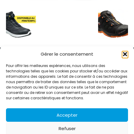
Gérer le consentement
Pour offrir les meilleures expériences, nous utilisons des
technologies telles que les cookies pour stocker et/ou accéder aux
informations des appareils. Le fait de consentir à ces technologies
Alternative Média est une agence de relations presse et de
nous permettra de traiter des données telles que le comportement
relations publiques basée à Grenoble. Depuis 1995, elle conçoit et
de navigation ou les ID uniques sur ce site. Le fait de ne pas
pilote des stratégies de visibilité en France et à l’international
consentir ou de retirer son consentement peut avoir un effet négatif
grâce à un réseau d’agences partenaires.
sur certaines caractéristiques et fonctions.
Contactez-nous :
info@alternativemedia.fr
Accepter
Refuser