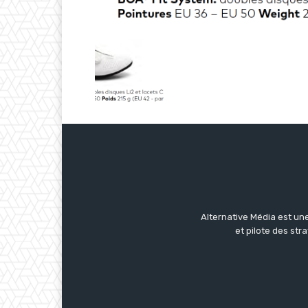
Alternative Média est une
et pilote des str