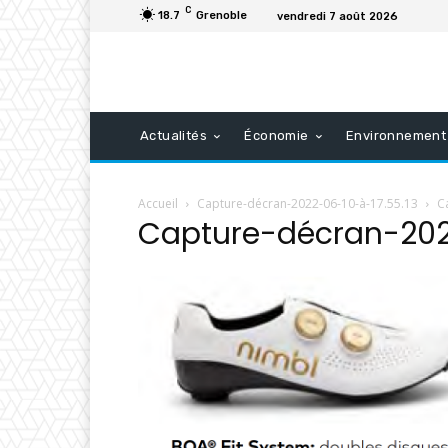
C
18.7
Grenoble
vendredi 7 août 2026
Actualités
Économie
Environnement
Accueil
Capture-décran-2022-06-10-à-17.55.13
C
Capture-décran-202