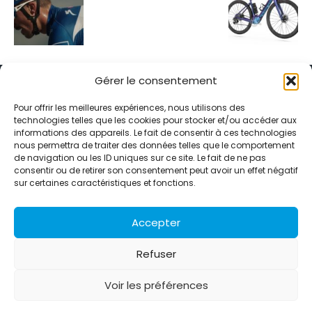
Gérer le consentement
Pour offrir les meilleures expériences, nous utilisons des
technologies telles que les cookies pour stocker et/ou accéder aux
informations des appareils. Le fait de consentir à ces technologies
Alternative Média est une agence de relations presse et de
nous permettra de traiter des données telles que le comportement
relations publiques basée à Grenoble. Depuis 1995, elle conçoit et
de navigation ou les ID uniques sur ce site. Le fait de ne pas
pilote des stratégies de visibilité en France et à l’international
consentir ou de retirer son consentement peut avoir un effet négatif
grâce à un réseau d’agences partenaires.
sur certaines caractéristiques et fonctions.
Contactez-nous :
info@alternativemedia.fr
Accepter
Refuser
Voir les préférences
© Copyright - Alternative Média
2026