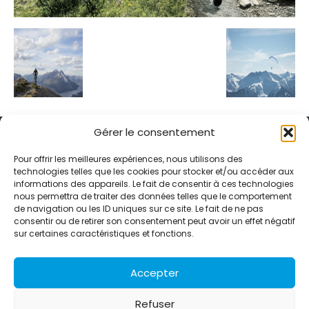
Gérer le consentement
Pour offrir les meilleures expériences, nous utilisons des
technologies telles que les cookies pour stocker et/ou accéder aux
informations des appareils. Le fait de consentir à ces technologies
Alternative Média est une agence de relations presse et de
nous permettra de traiter des données telles que le comportement
relations publiques basée à Grenoble. Depuis 1995, elle conçoit et
de navigation ou les ID uniques sur ce site. Le fait de ne pas
pilote des stratégies de visibilité en France et à l’international
consentir ou de retirer son consentement peut avoir un effet négatif
grâce à un réseau d’agences partenaires.
sur certaines caractéristiques et fonctions.
Contactez-nous :
info@alternativemedia.fr
Accepter
Refuser